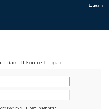
Logga in
 redan ett konto? Logga in
om ihåg mig
Glömt lösenord?