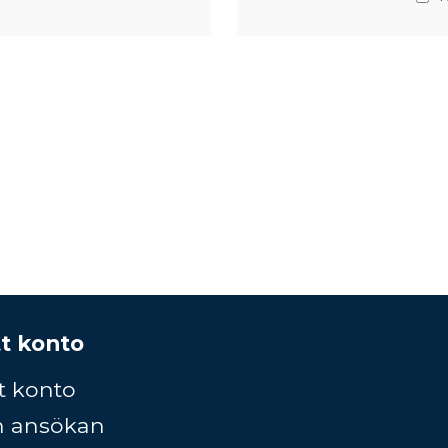
t konto
t konto
n ansökan