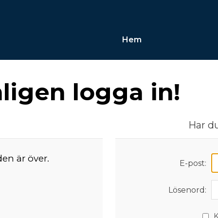
Hem
igen logga in!
Har du
den är över.
E-post:
Lösenord:
K